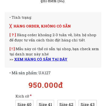
ghi điểm (SG).
• Tình trạng:
╳ HÀNG ORDER, KHÔNG CÓ SẴN
[ ? ]
Hàng order khoảng 2-3 tuần về, liên hệ shop
để được tư vấn cách thức đặt hàng chi tiết.
[ ! ]
Mẫu này có thể có sẵn tại shop, bạn check xem
tại danh mục này nhé
>>
XEM HÀNG CÓ SẴN TẠI ĐÂY
• Mã sản phẩm:
UA127
950.000đ
Kích cỡ
Size 40
Size 41
Size 42
Size 43