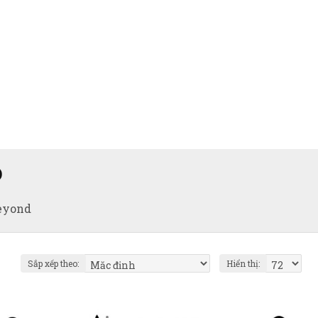
D
eyond
Sắp xếp theo:
Hiển thị: