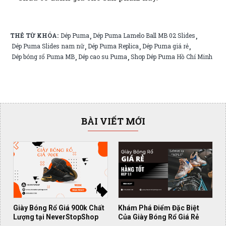
THẺ TỪ KHÓA:
Dép Puma
Dép Puma Lamelo Ball MB 02 Slides
,
,
Dép Puma Slides nam nữ
Dép Puma Replica
Dép Puma giá rẻ
,
,
,
Dép bóng rổ Puma MB
Dép cao su Puma
Shop Dép Puma Hồ Chí Minh
,
,
BÀI VIẾT MỚI
Giày Bóng Rổ Giá 900k Chất
Khám Phá Điểm Đặc Biệt
Lượng tại NeverStopShop
Của Giày Bóng Rổ Giá Rẻ