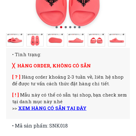
• Tình trạng:
╳ HÀNG ORDER, KHÔNG CÓ SẴN
[ ? ]
Hàng order khoảng 2-3 tuần về, liên hệ shop
để được tư vấn cách thức đặt hàng chi tiết.
[ ! ]
Mẫu này có thể có sẵn tại shop, bạn check xem
tại danh mục này nhé
>>
XEM HÀNG CÓ SẴN TẠI ĐÂY
• Mã sản phẩm:
SNK018