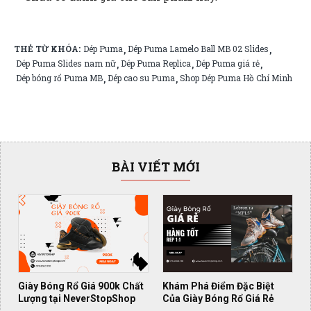
THẺ TỪ KHÓA:
Dép Puma
Dép Puma Lamelo Ball MB 02 Slides
,
,
Dép Puma Slides nam nữ
Dép Puma Replica
Dép Puma giá rẻ
,
,
,
Dép bóng rổ Puma MB
Dép cao su Puma
Shop Dép Puma Hồ Chí Minh
,
,
BÀI VIẾT MỚI
Giày Bóng Rổ Giá 900k Chất
Khám Phá Điểm Đặc Biệt
Lượng tại NeverStopShop
Của Giày Bóng Rổ Giá Rẻ