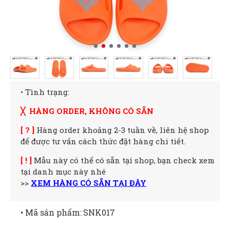
• Tình trạng:
╳ HÀNG ORDER, KHÔNG CÓ SẴN
[ ? ]
Hàng order khoảng 2-3 tuần về, liên hệ shop
để được tư vấn cách thức đặt hàng chi tiết.
[ ! ]
Mẫu này có thể có sẵn tại shop, bạn check xem
tại danh mục này nhé
>>
XEM HÀNG CÓ SẴN TẠI ĐÂY
• Mã sản phẩm:
SNK017