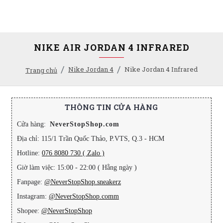
NIKE AIR JORDAN 4 INFRARED
Nike Jordan 4
Nike Jordan 4 Infrared
Trang chủ
THÔNG TIN CỬA HÀNG
Cửa hàng:
NeverStopShop.com
Địa chỉ: 115/1 Trần Quốc Thảo, P.VTS, Q.3 - HCM
Hotline:
076 8080 730 ( Zalo )
Giờ làm việc: 15:00 - 22:00 ( Hằng ngày )
Fanpage:
@NeverStopShop.sneakerz
Instagram:
@NeverStopShop.comm
Shopee:
@NeverStopShop