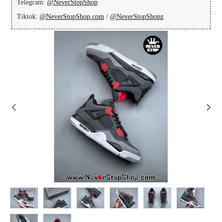
Telegram:
@NeverStopShop
Tiktok:
@NeverStopShop.com
/
@NeverStopShopz