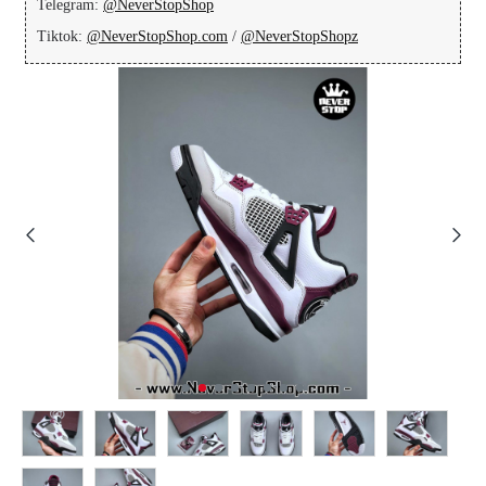
Telegram:
@NeverStopShop
Tiktok:
@NeverStopShop.com
/
@NeverStopShopz