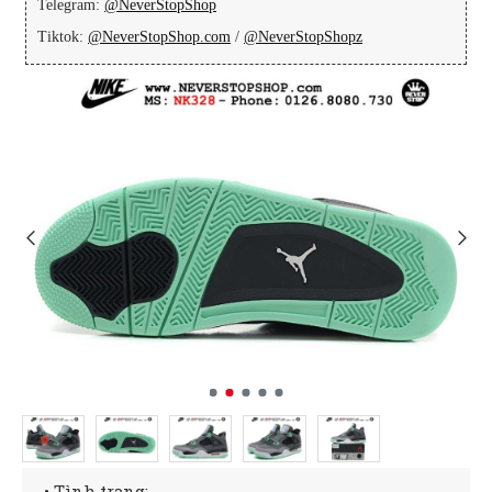
Telegram:
@NeverStopShop
Tiktok:
@NeverStopShop.com
/
@NeverStopShopz
• Tình trạng: