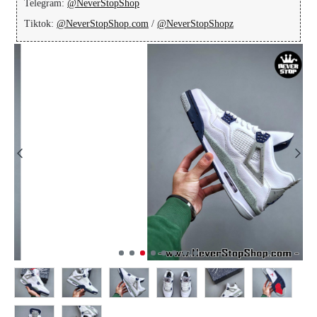
Telegram:
@NeverStopShop
Tiktok:
@NeverStopShop.com
/
@NeverStopShopz