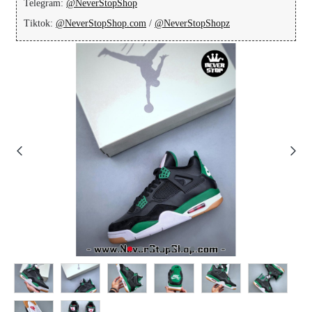
Telegram:
@NeverStopShop
Tiktok:
@NeverStopShop.com
/
@NeverStopShopz