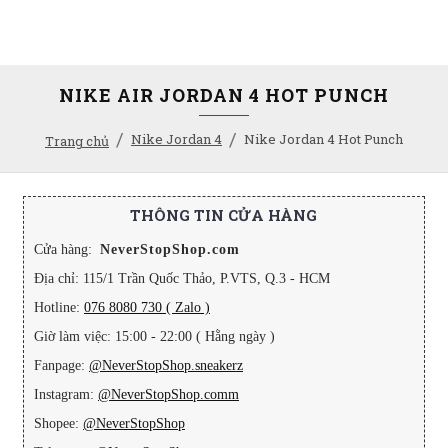
NIKE AIR JORDAN 4 HOT PUNCH
Nike Jordan 4
Nike Jordan 4 Hot Punch
Trang chủ
THÔNG TIN CỬA HÀNG
Cửa hàng:
NeverStopShop.com
Địa chỉ: 115/1 Trần Quốc Thảo, P.VTS, Q.3 - HCM
Hotline:
076 8080 730 ( Zalo )
Giờ làm việc: 15:00 - 22:00 ( Hằng ngày )
Fanpage:
@NeverStopShop.sneakerz
Instagram:
@NeverStopShop.comm
Shopee:
@NeverStopShop