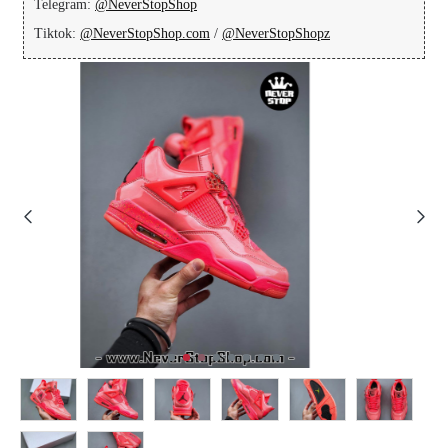
Telegram:
@NeverStopShop
Tiktok:
@NeverStopShop.com
/
@NeverStopShopz