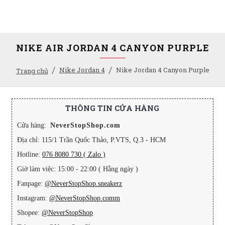
NIKE AIR JORDAN 4 CANYON PURPLE
Nike Jordan 4
Nike Jordan 4 Canyon Purple
Trang chủ
THÔNG TIN CỬA HÀNG
Cửa hàng:
NeverStopShop.com
Địa chỉ: 115/1 Trần Quốc Thảo, P.VTS, Q.3 - HCM
Hotline:
076 8080 730 ( Zalo )
Giờ làm việc: 15:00 - 22:00 ( Hằng ngày )
Fanpage:
@NeverStopShop.sneakerz
Instagram:
@NeverStopShop.comm
Shopee:
@NeverStopShop