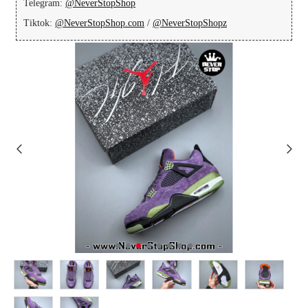
Telegram:
@NeverStopShop
Tiktok:
@NeverStopShop.com
/
@NeverStopShopz