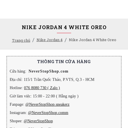
NIKE JORDAN 4 WHITE OREO
Nike Jordan 4
Nike Jordan 4 White Oreo
Trang chủ
THÔNG TIN CỬA HÀNG
Cửa hàng:
NeverStopShop.com
Địa chỉ: 115/1 Trần Quốc Thảo, P.VTS, Q.3 - HCM
Hotline:
076 8080 730 ( Zalo )
Giờ làm việc: 15:00 - 22:00 ( Hằng ngày )
Fanpage:
@NeverStopShop.sneakerz
Instagram:
@NeverStopShop.comm
Shopee:
@NeverStopShop