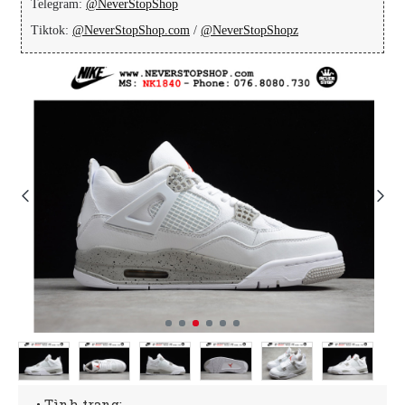
Telegram:
@NeverStopShop
Tiktok:
@NeverStopShop.com
/
@NeverStopShopz
• Tình trạng: