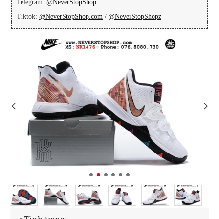
Telegram:
@NeverStopShop
Tiktok:
@NeverStopShop.com
/
@NeverStopShopz
• Tình trạng: