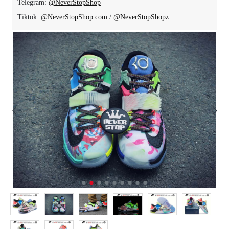
Telegram:
@NeverStopShop
Tiktok:
@NeverStopShop.com
/
@NeverStopShopz