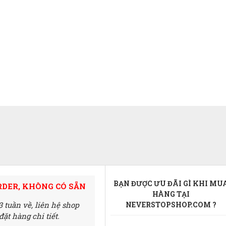
BẠN ĐƯỢC ƯU ĐÃI GÌ KHI MU
RDER, KHÔNG CÓ SẴN
HÀNG TẠI
3 tuần về,
liên hệ shop
NEVERSTOPSHOP.COM ?
ặt hàng chi tiết.