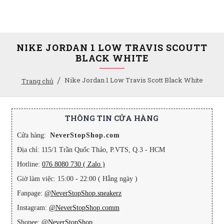
NIKE JORDAN 1 LOW TRAVIS SCOUTT
BLACK WHITE
Nike Jordan 1 Low Travis Scott Black White
Trang chủ
THÔNG TIN CỬA HÀNG
Cửa hàng:
NeverStopShop.com
Địa chỉ: 115/1 Trần Quốc Thảo, P.VTS, Q.3 - HCM
Hotline:
076 8080 730 ( Zalo )
Giờ làm việc: 15:00 - 22:00 ( Hằng ngày )
Fanpage:
@NeverStopShop.sneakerz
Instagram:
@NeverStopShop.comm
Shopee:
@NeverStopShop