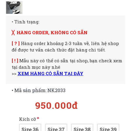
• Tình trạng:
╳ HÀNG ORDER, KHÔNG CÓ SẴN
[ ? ]
Hàng order khoảng 2-3 tuần về, liên hệ shop
để được tư vấn cách thức đặt hàng chi tiết.
[ ! ]
Mẫu này có thể có sẵn tại shop, bạn check xem
tại danh mục này nhé
>>
XEM HÀNG CÓ SẴN TẠI ĐÂY
• Mã sản phẩm:
NK2033
950.000đ
Kích cỡ
Size 36
Size 37
Size 38
Size 39