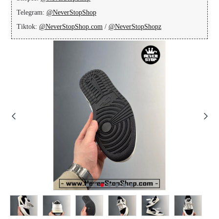
Telegram:
@NeverStopShop
Tiktok:
@NeverStopShop.com
/
@NeverStopShopz