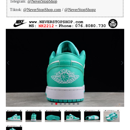
Telegram:
@NeverStopShop
Tiktok:
@NeverStopShop.com
/
@NeverStopShopz