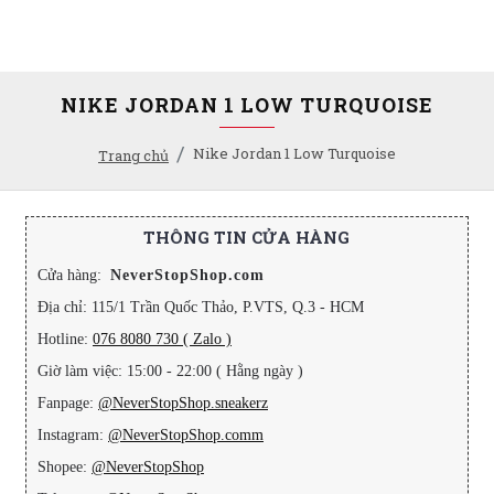
NIKE JORDAN 1 LOW TURQUOISE
Nike Jordan 1 Low Turquoise
Trang chủ
THÔNG TIN CỬA HÀNG
Cửa hàng:
NeverStopShop.com
Địa chỉ: 115/1 Trần Quốc Thảo, P.VTS, Q.3 - HCM
Hotline:
076 8080 730 ( Zalo )
Giờ làm việc: 15:00 - 22:00 ( Hằng ngày )
Fanpage:
@NeverStopShop.sneakerz
Instagram:
@NeverStopShop.comm
Shopee:
@NeverStopShop