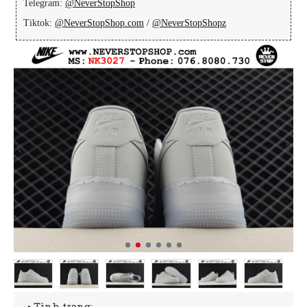
Telegram:
@NeverStopShop
Tiktok:
@NeverStopShop.com
/
@NeverStopShopz
• Tình trạng: