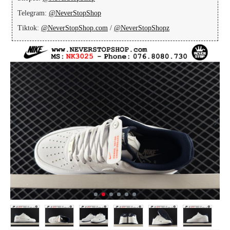
Telegram:
@NeverStopShop
Tiktok:
@NeverStopShop.com
/
@NeverStopShopz