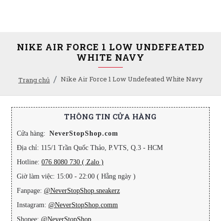
NIKE AIR FORCE 1 LOW UNDEFEATED
WHITE NAVY
Nike Air Force 1 Low Undefeated White Navy
Trang chủ
THÔNG TIN CỬA HÀNG
Cửa hàng:
NeverStopShop.com
Địa chỉ: 115/1 Trần Quốc Thảo, P.VTS, Q.3 - HCM
Hotline:
076 8080 730 ( Zalo )
Giờ làm việc: 15:00 - 22:00 ( Hằng ngày )
Fanpage:
@NeverStopShop.sneakerz
Instagram:
@NeverStopShop.comm
Shopee:
@NeverStopShop