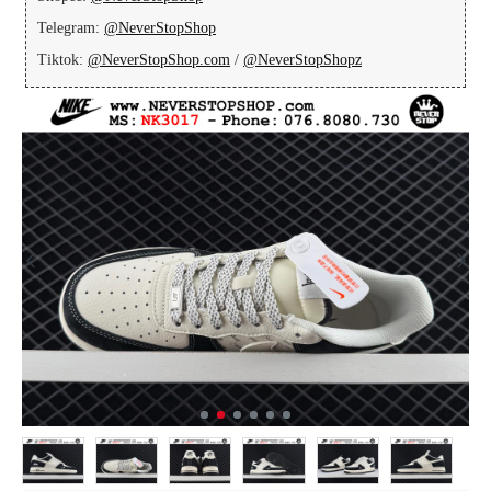
Telegram:
@NeverStopShop
Tiktok:
@NeverStopShop.com
/
@NeverStopShopz