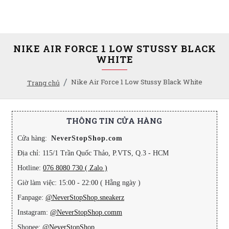
NIKE AIR FORCE 1 LOW STUSSY BLACK
WHITE
Nike Air Force 1 Low Stussy Black White
Trang chủ
THÔNG TIN CỬA HÀNG
Cửa hàng:
NeverStopShop.com
Địa chỉ: 115/1 Trần Quốc Thảo, P.VTS, Q.3 - HCM
Hotline:
076 8080 730 ( Zalo )
Giờ làm việc: 15:00 - 22:00 ( Hằng ngày )
Fanpage:
@NeverStopShop.sneakerz
Instagram:
@NeverStopShop.comm
Shopee:
@NeverStopShop