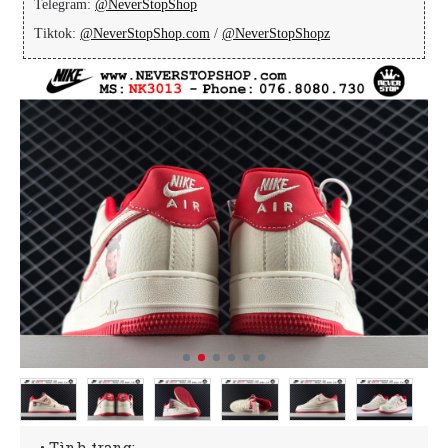
Telegram:
@NeverStopShop
Tiktok:
@NeverStopShop.com
/
@NeverStopShopz
• Tình trạng: