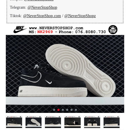
Telegram:
@NeverStopShop
Tiktok:
@NeverStopShop.com
/
@NeverStopShopz