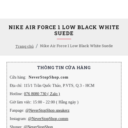
NIKE AIR FORCE 1 LOW BLACK WHITE
SUEDE
Nike Air Force 1 Low Black White Suede
Trang chủ
THÔNG TIN CỬA HÀNG
Cửa hàng:
NeverStopShop.com
Địa chỉ: 115/1 Trần Quốc Thảo, P.VTS, Q.3 - HCM
Hotline:
076 8080 730 ( Zalo )
Giờ làm việc: 15:00 - 22:00 ( Hằng ngày )
Fanpage:
@NeverStopShop.sneakerz
Instagram:
@NeverStopShop.comm
Shopee:
@NeverStopShop