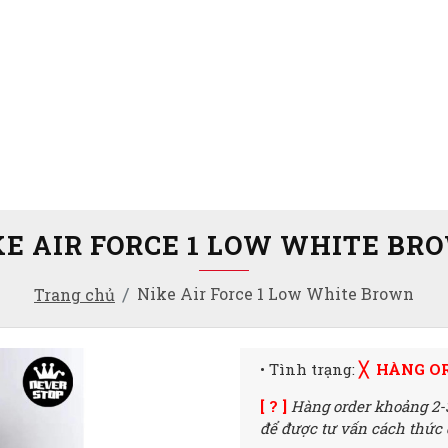
KE AIR FORCE 1 LOW WHITE BR
Nike Air Force 1 Low White Brown
Trang chủ
• Tình trạng:
╳ HÀNG O
[ ? ]
Hàng order khoảng 2-
để được tư vấn cách thức đ