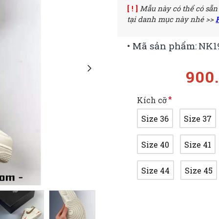
[ ! ]
Mẫu này có thể có sẵn
tại danh mục này nhé >>
• Mã sản phẩm:
NK1
900
Kích cỡ
Size 36
Size 37
Size 40
Size 41
Size 44
Size 45