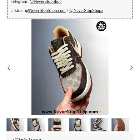
Telegram:
@NeverStopShop
Tiktok:
@NeverStopShop.com
/
@NeverStopShopz
• Tình trạng: