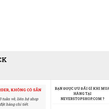
CK
BẠN ĐƯỢC ƯU ĐÃI GÌ KHI MU
RDER, KHÔNG CÓ SẴN
HÀNG TẠI
3 tuần về,
liên hệ shop
NEVERSTOPSHOP.COM ?
ặt hàng chi tiết.