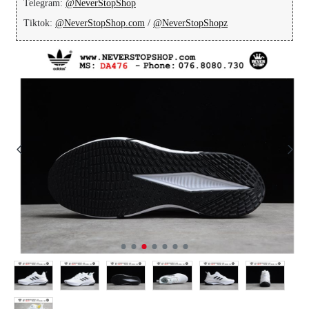
Telegram:
@NeverStopShop
Tiktok:
@NeverStopShop.com
/
@NeverStopShopz