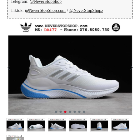
Telegram:
@NeverStopShop
Tiktok:
@NeverStopShop.com
/
@NeverStopShopz