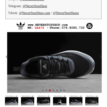
Telegram:
@NeverStopShop
Tiktok:
@NeverStopShop.com
/
@NeverStopShopz