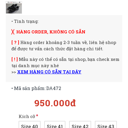
• Tình trạng:
╳ HÀNG ORDER, KHÔNG CÓ SẴN
[ ? ]
Hàng order khoảng 2-3 tuần về, liên hệ shop
để được tư vấn cách thức đặt hàng chi tiết.
[ ! ]
Mẫu này có thể có sẵn tại shop, bạn check xem
tại danh mục này nhé
>>
XEM HÀNG CÓ SẴN TẠI ĐÂY
• Mã sản phẩm:
DA472
950.000đ
Kích cỡ
Size 40
Size 41
Size 42
Size 43