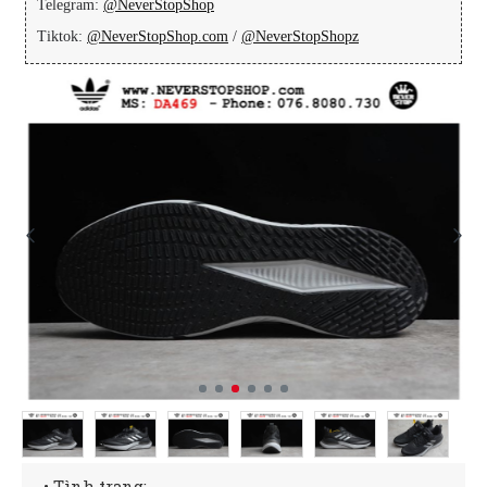
Telegram:
@NeverStopShop
Tiktok:
@NeverStopShop.com
/
@NeverStopShopz
• Tình trạng: