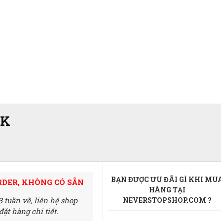
CK
BẠN ĐƯỢC ƯU ĐÃI GÌ KHI MU
RDER, KHÔNG CÓ SẴN
HÀNG TẠI
3 tuần về,
liên hệ shop
NEVERSTOPSHOP.COM ?
ặt hàng chi tiết.