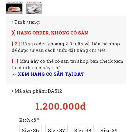
• Tình trạng:
╳ HÀNG ORDER, KHÔNG CÓ SẴN
[ ? ]
Hàng order khoảng 2-3 tuần về, liên hệ shop
để được tư vấn cách thức đặt hàng chi tiết.
[ ! ]
Mẫu này có thể có sẵn tại shop, bạn check xem
tại danh mục này nhé
>>
XEM HÀNG CÓ SẴN TẠI ĐÂY
• Mã sản phẩm:
DA512
1.200.000đ
Kích cỡ
Size 36
Size 37
Size 38
Size 39