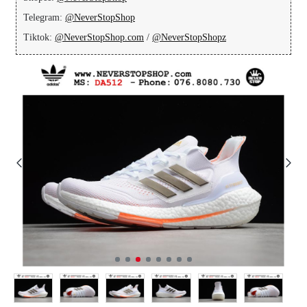
Telegram:
@NeverStopShop
Tiktok:
@NeverStopShop.com
/
@NeverStopShopz