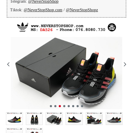
Telegram:
@NeverStopShop
Tiktok:
@NeverStopShop.com
/
@NeverStopShopz