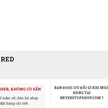
 RED
BẠN ĐƯỢC ƯU ĐÃI GÌ KHI MU
RDER, KHÔNG CÓ SẴN
HÀNG TẠI
3 tuần về,
liên hệ shop
NEVERSTOPSHOP.COM ?
ặt hàng chi tiết.