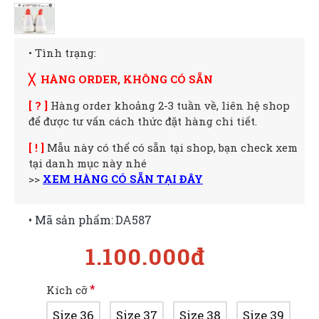
• Tình trạng:
╳ HÀNG ORDER, KHÔNG CÓ SẴN
[ ? ]
Hàng order khoảng 2-3 tuần về, liên hệ shop
để được tư vấn cách thức đặt hàng chi tiết.
[ ! ]
Mẫu này có thể có sẵn tại shop, bạn check xem
tại danh mục này nhé
>>
XEM HÀNG CÓ SẴN TẠI ĐÂY
• Mã sản phẩm:
DA587
1.100.000đ
Kích cỡ
Size 36
Size 37
Size 38
Size 39