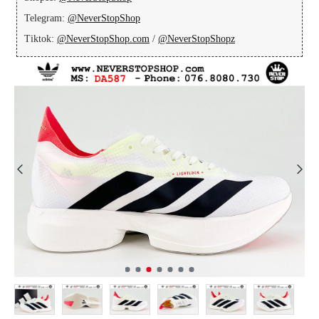
Telegram:
@NeverStopShop
Tiktok:
@NeverStopShop.com
/
@NeverStopShopz