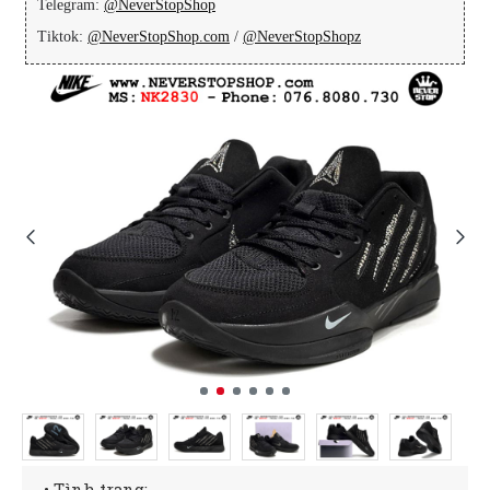
Telegram:
@NeverStopShop
Tiktok:
@NeverStopShop.com
/
@NeverStopShopz
• Tình trạng: