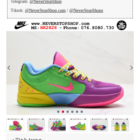
Telegram:
@NeverStopShop
Tiktok:
@NeverStopShop.com
/
@NeverStopShopz
• Tình trạng: