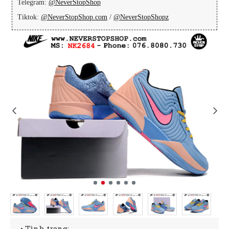
Telegram:
@NeverStopShop
Tiktok:
@NeverStopShop.com
/
@NeverStopShopz
• Tình trạng: