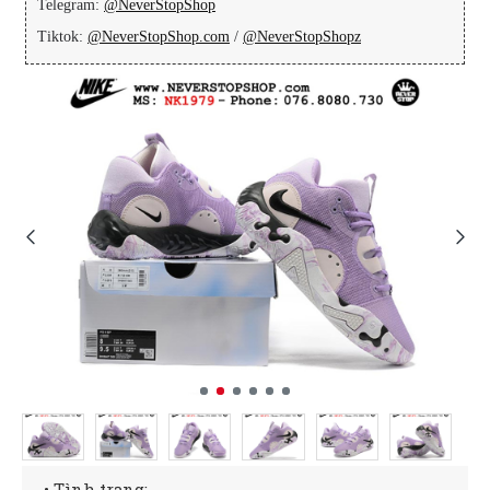
Telegram:
@NeverStopShop
Tiktok:
@NeverStopShop.com
/
@NeverStopShopz
• Tình trạng: