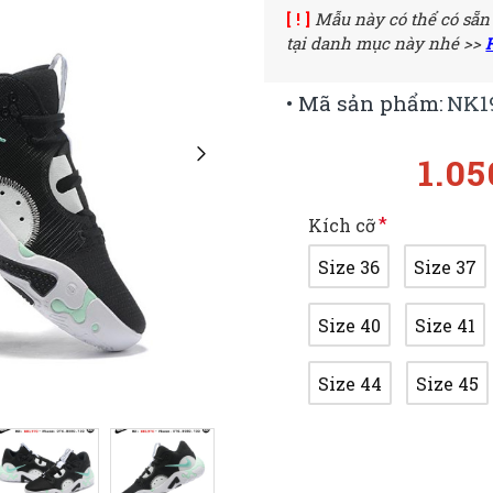
[ ! ]
Mẫu này có thể có sẵn
tại danh mục này nhé >>
• Mã sản phẩm:
NK1
1.0
Kích cỡ
Size 36
Size 37
Size 40
Size 41
Size 44
Size 45