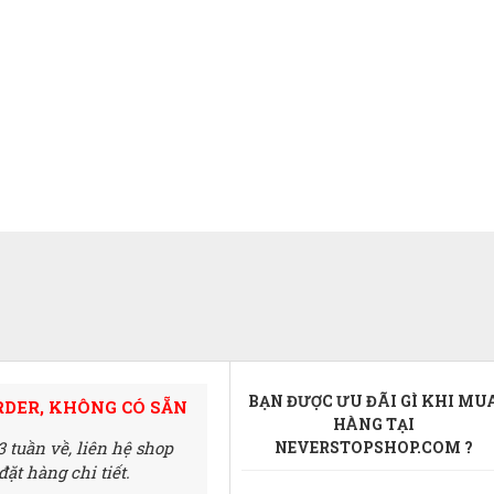
BẠN ĐƯỢC ƯU ĐÃI GÌ KHI MU
RDER, KHÔNG CÓ SẴN
HÀNG TẠI
3 tuần về,
liên hệ shop
NEVERSTOPSHOP.COM ?
ặt hàng chi tiết.