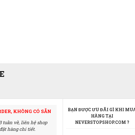
E
BẠN ĐƯỢC ƯU ĐÃI GÌ KHI MU
RDER, KHÔNG CÓ SẴN
HÀNG TẠI
3 tuần về,
liên hệ shop
NEVERSTOPSHOP.COM ?
ặt hàng chi tiết.