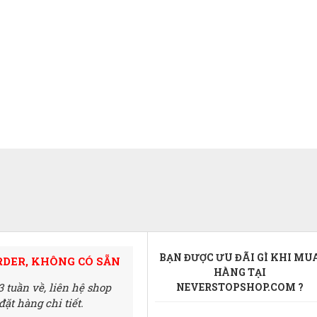
BẠN ĐƯỢC ƯU ĐÃI GÌ KHI MU
RDER, KHÔNG CÓ SẴN
HÀNG TẠI
3 tuần về,
liên hệ shop
NEVERSTOPSHOP.COM ?
ặt hàng chi tiết.