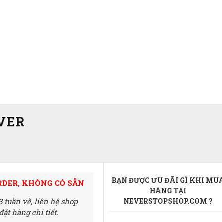
VER
BẠN ĐƯỢC ƯU ĐÃI GÌ KHI MU
RDER, KHÔNG CÓ SẴN
HÀNG TẠI
3 tuần về,
liên hệ shop
NEVERSTOPSHOP.COM ?
ặt hàng chi tiết.