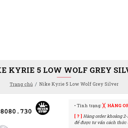
KE KYRIE 5 LOW WOLF GREY SIL
Nike Kyrie 5 Low Wolf Grey Silver
Trang chủ
• Tình trạng:
╳ HÀNG O
[ ? ]
Hàng order khoảng 2-
để được tư vấn cách thức đ