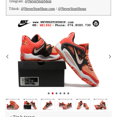
Telegram:
@NeverStopShop
Tiktok:
@NeverStopShop.com
/
@NeverStopShopz
• Tình trạng: