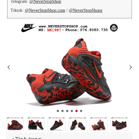
Telegram:
@NeverStopShop
Tiktok:
@NeverStopShop.com
/
@NeverStopShopz
• Tình trạng: