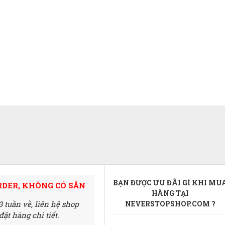
BẠN ĐƯỢC ƯU ĐÃI GÌ KHI MU
RDER, KHÔNG CÓ SẴN
HÀNG TẠI
3 tuần về,
liên hệ shop
NEVERSTOPSHOP.COM ?
ặt hàng chi tiết.