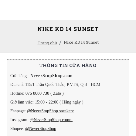
NIKE KD 14 SUNSET
Nike KD 14 Sunset
Trang chủ
THÔNG TIN CỬA HÀNG
Cửa hàng:
NeverStopShop.com
Địa chỉ: 115/1 Trần Quốc Thảo, P.VTS, Q.3 - HCM
Hotline:
076 8080 730 ( Zalo )
Giờ làm việc: 15:00 - 22:00 ( Hằng ngày )
Fanpage:
@NeverStopShop.sneakerz
Instagram:
@NeverStopShop.comm
Shopee:
@NeverStopShop