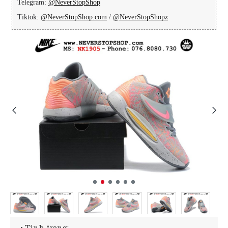
Telegram:
@NeverStopShop
Tiktok:
@NeverStopShop.com
/
@NeverStopShopz
• Tình trạng: