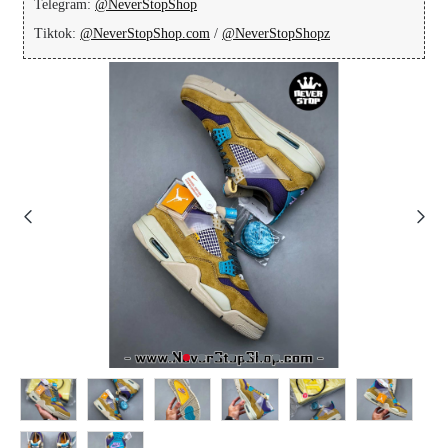
Telegram:
@NeverStopShop
Tiktok:
@NeverStopShop.com
/
@NeverStopShopz