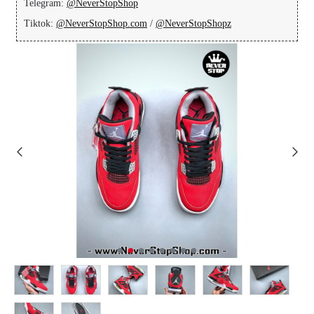
Telegram:
@NeverStopShop
Tiktok:
@NeverStopShop.com
/
@NeverStopShopz