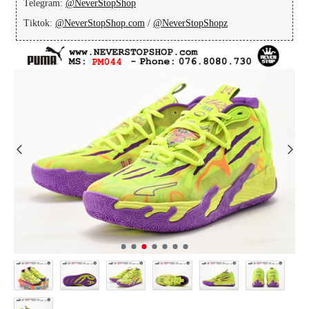
Telegram:
@NeverStopShop
Tiktok:
@NeverStopShop.com
/
@NeverStopShopz