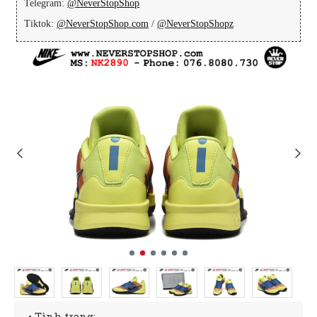
Telegram:
@NeverStopShop
Tiktok:
@NeverStopShop.com
/
@NeverStopShopz
• Tình trạng: